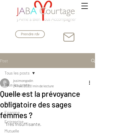
Prendre rdv
Post
Tous les posts
jssimongodin
Tous les posts
24 nov. 2023
1 min de lecture
Quelle est la prévoyance
Prévoyance
obligatoire des sages
Retraite
Epargne
femmes ?
Entreprise
Très Insuffisante.
Mutuelle