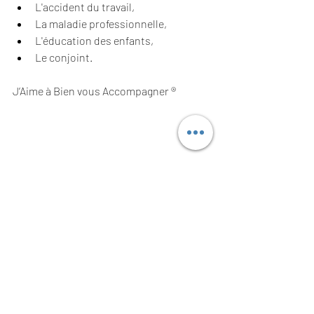
L'accident du travail,
La maladie professionnelle,
L'éducation des enfants,
Le conjoint.
J’Aime à Bien vous Accompagner ® 
Aléas de la vie
Arrêt-maladie
Incapacité temporaire
Niveau de vie
capital
pension
Santé et prévoyance
Prévoyance