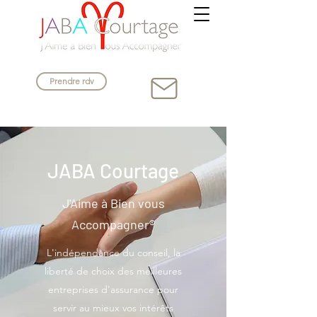
Prendre rdv
JABA Courtage
J'Aime à Bien vous
Accompagner®
L'indépendance du conseil, la
liberté de choix des meilleures
entreprises d'assurance pour
servir au mieux vos intérêts