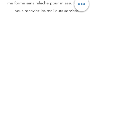
me forme sans relâche pour m'assurer que
vous receviez les meilleurs services
d'assurance possibles dans la région des
Hauts-de-France.
Mon cabinet propose un service client et
une expertise de très haut niveau.
Vous serez surpris d'apprendre ce que je
peux faire pour vous et votre entreprise.
Contactez-moi
Contact
Jean-Sébastien SIMON-GODIN