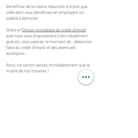
Bénéficier de la même réduction d impôt que
Attention le conseil, la préconisation et la mise
celle dont vous bénéficiez en employant un
en place de solutions ne sont pas éligibles.
salarié à domicile.
Grâce à l’
Option immédiate de crédit d’impôt
que nous vous proposerons (c'est totalement
gratuit), vous paierez le montant dû , déduction
faite du crédit d’impôt et des éventuels
acomptes..
Ainsi, ne seront versés immédiatement que la
moitié de nos horaires !