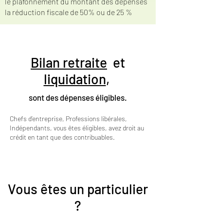
le plafonnement du montant des dépenses
la réduction fiscale de 50% ou de 25 %
Bilan retraite
et
liquidation
,
sont des dépenses éligibles.
Chefs d’entreprise, Professions libérales,
Indépendants, vous êtes éligibles, avez droit au
crédit en tant que des contribuables.
Le code général des impôts permet au
contribuable de passer en frais professionnels
à hauteur de 2301 euros par personne et par an
(en 2024).
Vous êtes un particulier
?
Bénéficiez en plus d’un crédit d’impôt sur les
sociétés ou sur le revenu.