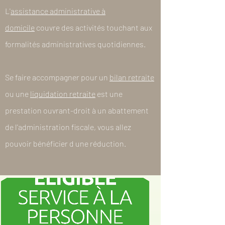
L'
assistance administrative à
domicile
couvre des activités touchant aux
formalités administratives quotidiennes
.
Se faire accompagner pour un
bilan retraite
ou une
liquidation retraite
est une
prestation ouvrant-droit à un abattement
de l'administration fiscale, vous allez
pouvoir bénéficier d une réduction.