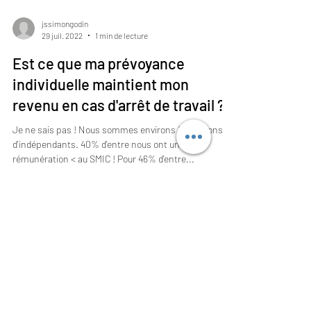
jssimongodin
29 juil. 2022
1 min de lecture
Est ce que ma prévoyance
individuelle maintient mon
revenu en cas d'arrêt de travail ?
Je ne sais pas ! Nous sommes environs 1,9 millions
d'indépendants. 40% d'entre nous ont une
rémunération < au SMIC ! Pour 46% d'entre...
JABA Courtage — 84 Domaine de la Vigne —
59910 Bondues
Tél : +33 6 12 59 10 48 — js@jaba-courtage.fr