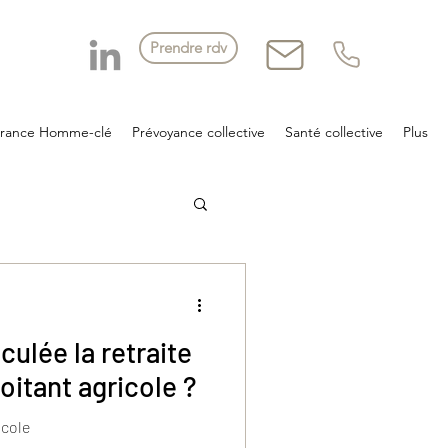
Prendre rdv
urance Homme-clé
Prévoyance collective
Santé collective
Plus
ulée la retraite
oitant agricole ?
icole