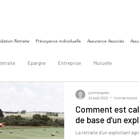
idation Retraite
Prévoyance individuelle
Assurance Associés
Ass
etraite
Epargne
Entreprise
Mutuelle
jssimongodin
24 août 2022
1 min de lecture
Comment est calc
de base d'un expl
La retraite d'un exploitant agr