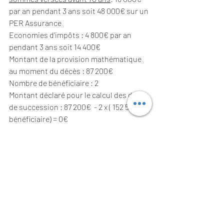
par an pendant 3 ans soit 48 000€ sur un 
PER Assurance
Economies d'impôts : 4 800€ par an 
pendant 3 ans soit 14 400€
Montant de la provision mathématique 
au moment du décès : 87 200€
Nombre de bénéficiaire : 2
Montant déclaré pour le calcul des droits 
de succession : 87 200€  - 2 x ( 152 500€ / 
bénéficiaire) = 0€
Et sur un contrat d'assurance-vie ?
En l'absence d'économie d'impôt, la 
provision mathématique transmise sera 
61 200€ sans droits de succession.
Prenez le temps de la réflection.