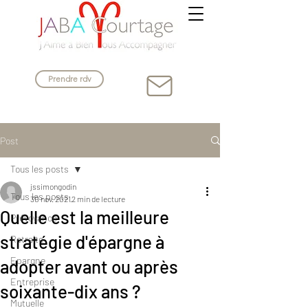
Prendre rdv
Post
Tous les posts
jssimongodin
Tous les posts
30 nov. 2021
2 min de lecture
Quelle est la meilleure
Prévoyance
stratégie d'épargne à
Retraite
Epargne
adopter avant ou après
Entreprise
soixante-dix ans ?
Mutuelle