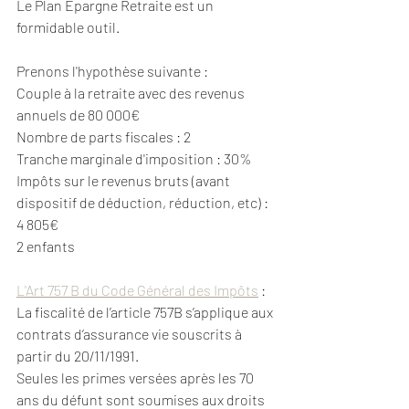
Le Plan Epargne Retraite est un 
formidable outil.
Prenons l'hypothèse suivante :
Couple à la retraite avec des revenus 
annuels de 80 000€
Nombre de parts fiscales : 2
Tranche marginale d'imposition : 30%
Impôts sur le revenus bruts (avant 
dispositif de déduction, réduction, etc) : 
4 805€
2 enfants
L'Art 757 B du Code Général des Impôts
 : 
La fiscalité de l’article 757B s’applique aux 
contrats d’assurance vie souscrits à 
partir du 20/11/1991. 
Seules les primes versées après les 70 
ans du défunt sont soumises aux droits 