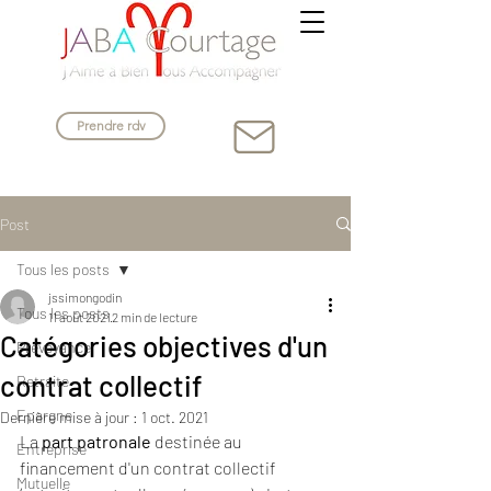
Prendre rdv
Post
Tous les posts
jssimongodin
Tous les posts
11 août 2021
2 min de lecture
Catégories objectives d'un
Prévoyance
contrat collectif
Retraite
Epargne
Dernière mise à jour :
1 oct. 2021
La 
part patronale
 destinée au 
Entreprise
financement d'un contrat collectif 
Mutuelle