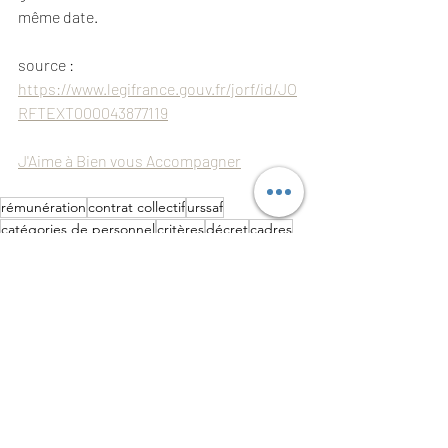
même date.
source : 
https://www.legifrance.gouv.fr/jorf/id/JO
RFTEXT000043877119
J'Aime à Bien vous Accompagner
rémunération
contrat collectif
urssaf
catégories de personnel
critères
décret
cadres
non-cadres
salariés
part patronale
régime
Prévoyance
Retraite
Entreprise