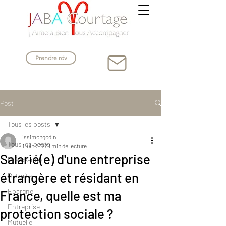
Prendre rdv
Post
Tous les posts
jssimongodin
Tous les posts
1 juin 2023
1 min de lecture
Salarié(e) d'une entreprise
Prévoyance
étrangère et résidant en
Retraite
Epargne
France, quelle est ma
Entreprise
protection sociale ?
Mutuelle